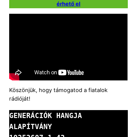
érhető el
Köszönjük, hogy támogatod a fiatalok
rádióját!
GENERÁCIÓK HANGJA 
ALAPÍTVÁNY