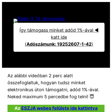
Ugrás
a
tartalomhoz
Így támogass minket adód 1%-ával ◀︎
katt ide
(
Adószámunk: 19252607-1-42
)
Az alábbi videóban 2 perc alatt
összefoglaltuk, hogyan tudsz minket
elektronikus úton támogatni, adód 1%-ával.
Neked maximum 5 percedbe fog telni! 😇
Az
ESZJA webes felülete ide kattintva